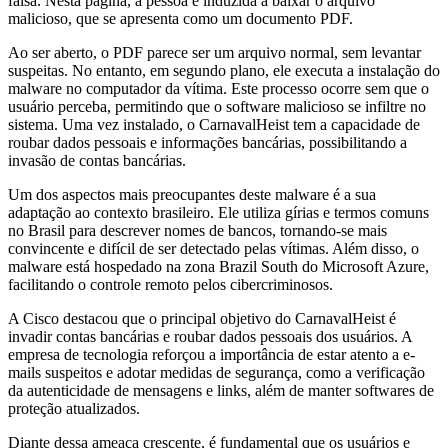
falsa. Nesta página, a pessoa é induzida a baixar o arquivo
malicioso, que se apresenta como um documento PDF.
Ao ser aberto, o PDF parece ser um arquivo normal, sem levantar
suspeitas. No entanto, em segundo plano, ele executa a instalação do
malware no computador da vítima. Este processo ocorre sem que o
usuário perceba, permitindo que o software malicioso se infiltre no
sistema. Uma vez instalado, o CarnavalHeist tem a capacidade de
roubar dados pessoais e informações bancárias, possibilitando a
invasão de contas bancárias.
Um dos aspectos mais preocupantes deste malware é a sua
adaptação ao contexto brasileiro. Ele utiliza gírias e termos comuns
no Brasil para descrever nomes de bancos, tornando-se mais
convincente e difícil de ser detectado pelas vítimas. Além disso, o
malware está hospedado na zona Brazil South do Microsoft Azure,
facilitando o controle remoto pelos cibercriminosos.
A Cisco destacou que o principal objetivo do CarnavalHeist é
invadir contas bancárias e roubar dados pessoais dos usuários. A
empresa de tecnologia reforçou a importância de estar atento a e-
mails suspeitos e adotar medidas de segurança, como a verificação
da autenticidade de mensagens e links, além de manter softwares de
proteção atualizados.
Diante dessa ameaça crescente, é fundamental que os usuários e