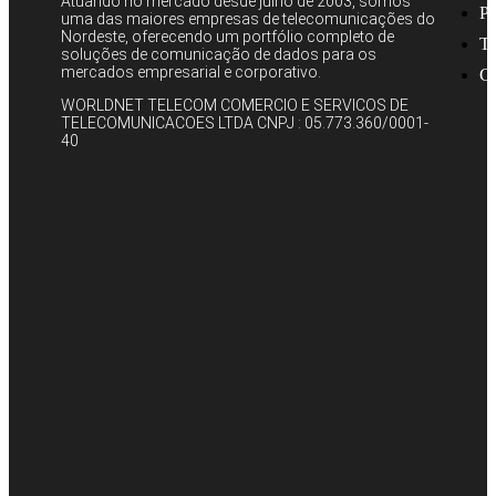
Atuando no mercado desde julho de 2003, somos
Po
uma das maiores empresas de telecomunicações do
Nordeste, oferecendo um portfólio completo de
Te
soluções de comunicação de dados para os
mercados empresarial e corporativo.
Co
WORLDNET TELECOM COMERCIO E SERVICOS DE
TELECOMUNICACOES LTDA CNPJ : 05.773.360/0001-
40