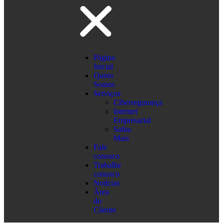
Página
Inicial
Quem
Somos
Serviços
Cibersegurança
Internet
Empresarial
Saiba
Mais
Fale
conosco
Trabalhe
conosco
Notícias
Área
do
Cliente